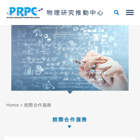
跳
至
主
要
內
容
Home
»
館際合作服務
館際合作服務