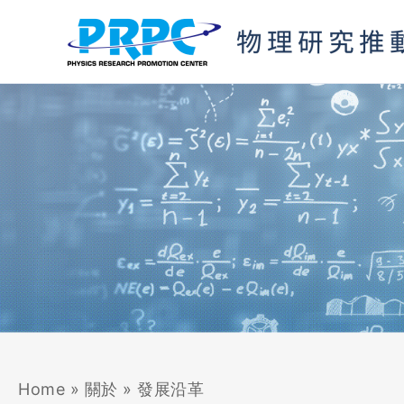
跳
至
主
要
內
容
Home
»
關於
»
發展沿革