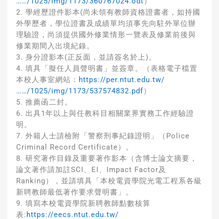
……/1025/img/1173/360767024.odt
）
2. 學經歷證件影本(尚未領有教師資格證書者，如持國
外學歷者，學位證書及成績單均須事先向駐外單位辦
理驗證，尚須提供國外修業情形一覽表及修業前後與
修業期間入出境紀錄。
3. 身分證影本(正反面，並請簽名於上)。
4. 填具「擬任人員聲明書」並簽章。（表格電子檔置
本校人事室網站：
https://per.ntut.edu.tw/
……/1025/img/1173/537574832.pdf
）
5. 推薦函二封。
6. 出具1年以上與任教科目相關業界實務工作經驗證
明。
7. 外籍人士請檢附「警察刑事紀錄證明」（Police
Criminal Record Certificate）。
8. 研究著作目錄及重要著作影本（含博士論文摘要，
論文著作請加註SCI、EI、Impact Factor及
Ranking），並請填具「本校電資學院光電工程系各級
新聘教師最低著作要求聲明書」。
9. 填寫本校電資學院新聘教師點數核算
表:
https://eecs.ntut.edu.tw/