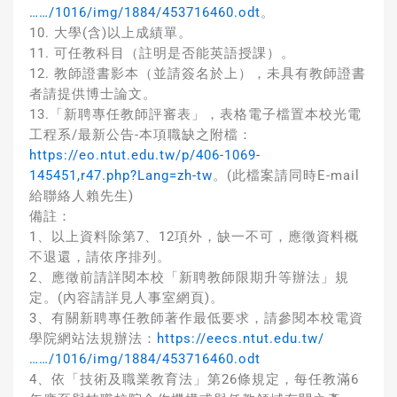
……/1016/img/1884/453716460.odt
。
10. 大學(含)以上成績單。
11. 可任教科目（註明是否能英語授課）。
12. 教師證書影本（並請簽名於上），未具有教師證書
者請提供博士論文。
13.「新聘專任教師評審表」，表格電子檔置本校光電
工程系/最新公告-本項職缺之附檔：
https://eo.ntut.edu.tw/p/406-1069-
145451,r47.php?Lang=zh-tw
。(此檔案請同時E-mail
給聯絡人賴先生)
備註：
1、以上資料除第7、12項外，缺一不可，應徵資料概
不退還，請依序排列。
2、應徵前請詳閱本校「新聘教師限期升等辦法」規
定。(內容請詳見人事室網頁)。
3、有關新聘專任教師著作最低要求，請參閱本校電資
學院網站法規辦法：
https://eecs.ntut.edu.tw/
……/1016/img/1884/453716460.odt
4、依「技術及職業教育法」第26條規定，每任教滿6