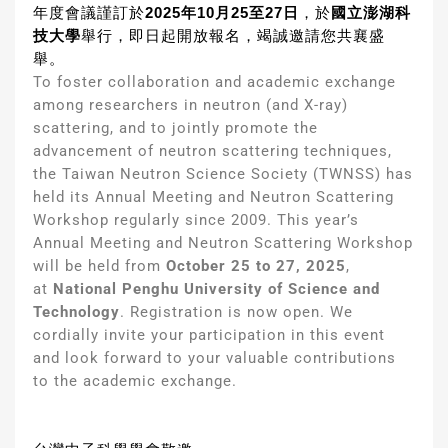
年度會議謹訂於
2025年10月
25至27日
，於
國立澎湖科
技大學
舉行，即日起開放報名，竭誠邀
請您共襄盛
舉。
To foster collaboration and academic exchange
among researchers in neutron (and X-ray)
scattering, and to jointly promote the
advancement of neutron scattering techniques,
the Taiwan Neutron Science Society (TWNSS) has
held its Annual Meeting and Neutron Scattering
Workshop regularly since 2009. This year’s
Annual Meeting and Neutron Scattering Workshop
will be held from
October 25 to 27, 2025
,
at
National Penghu University of Science and
Technology
. Registration is now open. We
cordially invite your participation in this event
and look forward to your valuable contributions
to the academic exchange.