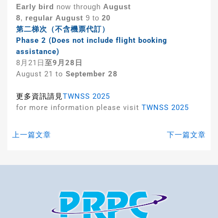
Early bird
now through
August
8
,
regular August
9 to
20
第二梯次（不含機票代訂）
Phase 2 (Does not include flight booking
assistance)
8月21日
至9月28日
August 21 to
September 28
更多資訊請見
TWNSS 2025
for more information please visit
TWNSS 2025
上一篇文章
下一篇文章