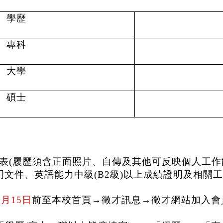
學歷
專科
大學
碩士
表
(
履歷須含正面照片、自傳及其他可反映個人工作
明文件、英語能力中級
(B2
級
)
以上成績證明及相關工
7
月
15
日
前至本校首頁
→
徵才訊息
→
徵才網站加入會