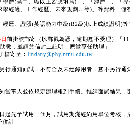
「學歷
(
高中、職以上皆應填寫
)
」、「經歷」、「專
求學經過、工作經歷、未來規劃
…
等
)
」等資料
→
儲
、經歷、證照
(
英語能力中級
(B2
級
)
以上成績證明
)
等
5
日
前掛號郵寄（以郵戳為憑，逾期恕不受理）「
1
宜助教，並請於信封上註明「應徵專任助理」。
子檔寄至：
lindany@phy.ntnu.edu.tw
另行通知面試，不符合及未經錄用者，恕不另行通
知當事人並依規定辦理報到手續。惟經面試結果，
日起先予試用三個月，
試用期滿經約用單位考核，
予併計。