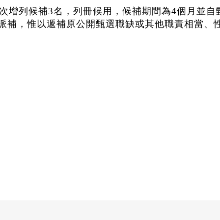
次增列候補
3
名，列冊候用，候補期間為
4
個月並自
派補，惟以遞補原公開甄選職缺或其他職責相當、