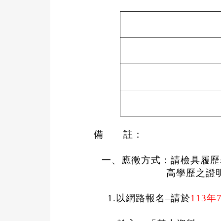
備 註
：
一、應徵方式：請檢具履歷
高學歷之證
1.
以網路報名
–
請於
113
年