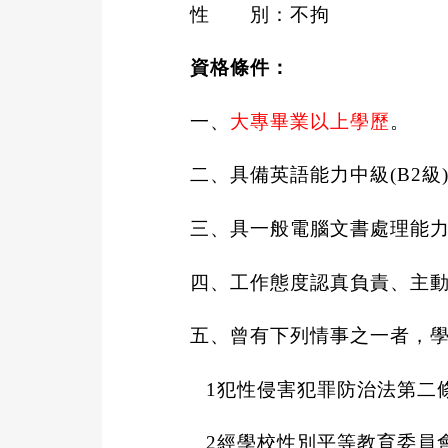
性 別
：不拘
資格條件
：
一、
大專畢業以上學歷
。
二、具備英語能力中級
(B2
級
三、具一般電腦文書處理能
四、工作態度認真負責、主
五、曾有下列情事之一者，
1
犯性侵害犯罪防治法第二
2
經學校性別平等教育委員