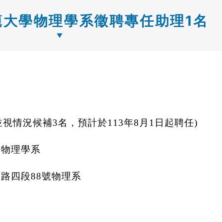
範大學物理學系徵聘專任助理1名
並視情況候補
3
名，預計於
113
年
8
月
1
日起聘任
)
學物理學系
州路四段
88
號物理系