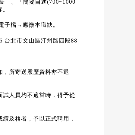
長」、「簡要自述
(700~1000
存。
電子檔
→
應徵本職缺。
16
台北市文山區汀州路四段
88
知，所寄送履歷資料亦不退
面試人員均不適當時，得予從
成績及格者，予以正式聘用，