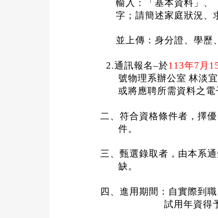
輸入：「基本資料」、
字；請簡述家庭狀況、
並上傳：身分證、學歷
2.
通訊報名
–
於
113
年
7
月
1
號物理系辦公室
林淡
或將應聘所需資料之電
二、符合資格條件者，擇優
件。
三、甄選錄取者，由本系通
缺。
四、進用期間：自實際到職
試用年資得