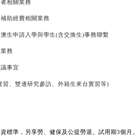
學者相關業務
處補助經費相關業務
港澳生申請入學與學生
(
含交換生
)
事務聯繫
關業務
協議事宜
實習、雙邊研究參訪、外籍生來台實習等
)
薪資標準，另享勞、健保及公提勞退。試用期
3
個月