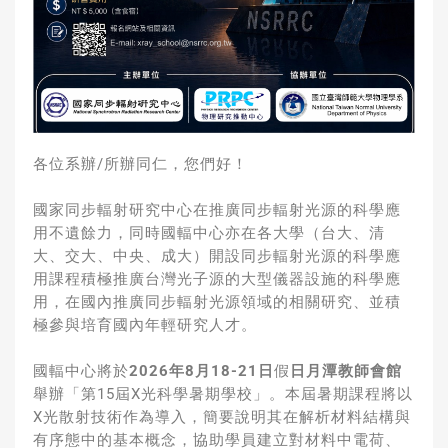
各位系辦
/
所辦同仁，您們好！
國家同步輻射研究中心在推廣同步輻射光源的科學應
用不遺餘力，
同時國輻中心亦在各大學（台大、清
大、交大、中央、成大）
開設同步輻射光源的科學應
用課程積極推廣台灣光子源的大型儀器設
施的科學應
用，在國內推廣同步輻射光源領域的相關研究、
並積
極參與培育國內年輕研究人才。
國輻中心將於
2026
年
8
月
18-21
日
假
日月潭教師會館
舉辦「
第
15
屆
X
光科學暑期學校」。本屆暑期課程將以
X
光散射技術作為
導入，簡要說明其在解析材料結構與
有序態中的基本概念，
協助學員建立對材料中電荷、