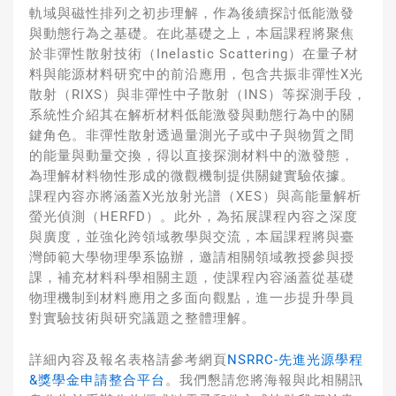
軌域與磁性排列之初步理解，
作為後續探討低能激發
與動態行為之基礎。在此基礎之上，
本屆課程將聚焦
於非彈性散射技術（
Inelastic Scattering
）在量子材
料與能源材料研究中的前沿應用，
包含共振非彈性
X
光
散射（
RIXS
）與非彈性中子散射（
INS
）
等探測手段，
系統性介紹其在解析材料低能激發與動態行為中的關
鍵角色。
非彈性散射透過量測光子或中子與物質之間
的能量與動量交換，
得以直接探測材料中的激發態，
為理解材料物性形成的微觀機制提供關鍵實驗依據。
課程內容亦將涵蓋
X
光放射光譜（
XES
）與高能量解析
螢光偵測（
HERFD
）。此外，為拓展課程內容之深度
與廣度，
並強化跨領域教學與交流，
本屆課程將與臺
灣師範大學物理學系協辦，
邀請相關領域教授參與授
課，補充材料科學相關主題，
使課程內容涵蓋從基礎
物理機制到材料應用之多面向觀點，
進一步提升學員
對實驗技術與研究議題之整體理解。
詳細內容及報名表格請參考網頁
NSRRC-先進光源學程
&獎學金
申請整合平台
。
我們懇請您將海報與此相關訊