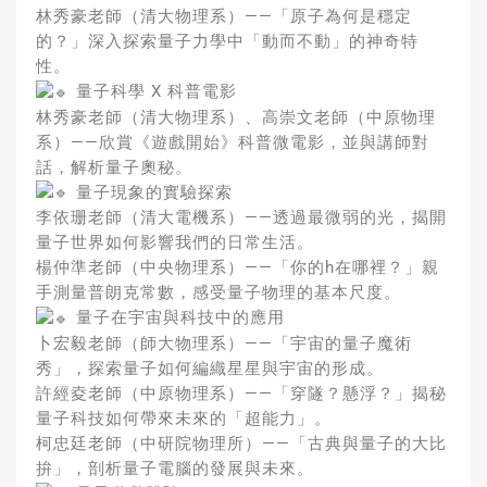
林秀豪老師（清大物理系）——「原子為何是穩定
的？」深入探索量子力學中「動而不動」的神奇特
性。
量子科學 X 科普電影
林秀豪老師（清大物理系）、高崇文老師（中原物理
系）——欣賞《遊戲開始》科普微電影，並與講師對
話，解析量子奧秘。
量子現象的實驗探索
李依珊老師（清大電機系）——透過最微弱的光，揭開
量子世界如何影響我們的日常生活。
楊仲準老師（中央物理系）——「你的h在哪裡？」親
手測量普朗克常數，感受量子物理的基本尺度。
量子在宇宙與科技中的應用
卜宏毅老師（師大物理系）——「宇宙的量子魔術
秀」，探索量子如何編織星星與宇宙的形成。
許經夌老師（中原物理系）——「穿隧？懸浮？」揭秘
量子科技如何帶來未來的「超能力」。
柯忠廷老師（中研院物理所）——「古典與量子的大比
拚」，剖析量子電腦的發展與未來。