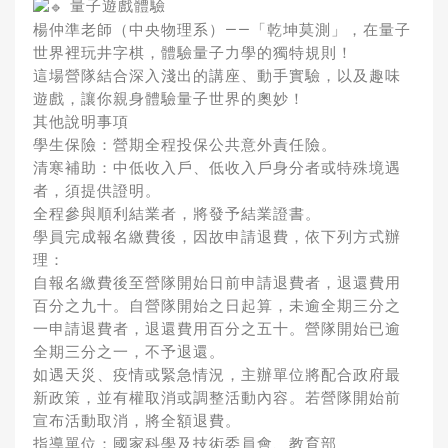
量子遊戲體驗
楊仲準老師（中央物理系）——「乾坤莫測」，在量子
世界裡玩井字棋，體驗量子力學的獨特規則！
這場營隊結合深入淺出的講座、動手實驗，以及趣味
遊戲，讓你親身體驗量子世界的奧妙！
其他說明事項
學生保險：營期全程投保公共意外責任險。
清寒補助：中低收入戶、低收入戶身分者或特殊境遇
者，須提供證明。
全程參與順利結業者，將發予結業證書。
學員完成報名繳費後，因故申請退費，依下列方式辦
理：
自報名繳費後至營隊開始日前申請退費者，退還費用
百分之九十。自營隊開始之日起算，未逾全期三分之
一申請退費者，退還費用百分之五十。營隊開始已逾
全期三分之一，不予退還。
如遇天災、疫情或緊急情況，主辦單位將配合政府最
新政策，並有權取消或調整活動內容。若營隊開始前
宣布活動取消，將全額退費。
指導單位：國家科學及技術委員會、教育部