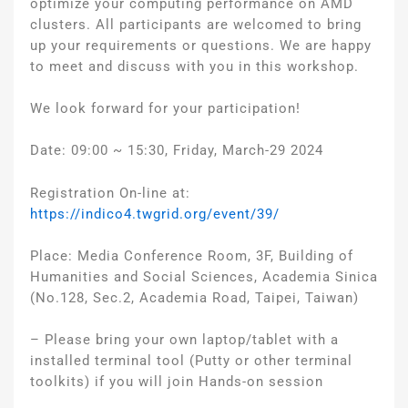
optimize your computing performance on AMD
clusters. All participants are welcomed to bring
up your requirements or questions. We are happy
to meet and discuss with you in this workshop.
We look forward for your participation!
Date: 09:00 ~ 15:30, Friday, March-29 2024
Registration On-line at:
https://indico4.twgrid.org/event/39/
Place: Media Conference Room, 3F, Building of
Humanities and Social Sciences, Academia Sinica
(No.128, Sec.2, Academia Road, Taipei, Taiwan)
– Please bring your own laptop/tablet with a
installed terminal tool (Putty or other terminal
toolkits) if you will join Hands-on session