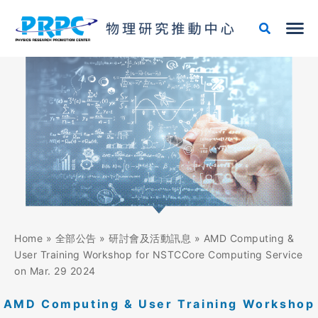
跳
至
主
要
內
容
Home
»
全部公告
»
研討會及活動訊息
»
AMD Computing &
User Training Workshop for NSTCCore Computing Service
on Mar. 29 2024
AMD Computing & User Training Workshop