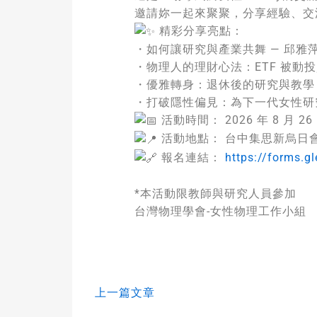
邀請妳一起來聚聚，分享經驗、交
精彩分享亮點：
・如何讓研究與產業共舞 — 邱雅萍
・物理人的理財心法：ETF 被動投
・優雅轉身：退休後的研究與教學 
・打破隱性偏見：為下一代女性研究
活動時間： 2026 年 8 月 26 
活動地點： 台中集思新烏日會議
報名連結：
https://forms.
*本活動限教師與研究人員參加
台灣物理學會-女性物理工作小組
上一篇文章