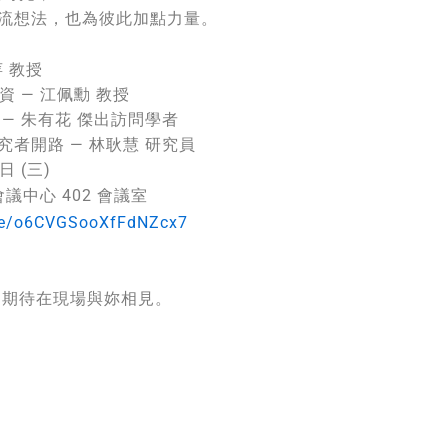
流想法，也為彼此加點力量。
 教授
資 — 江佩勳 教授
— 朱有花 傑出訪問學者
者開路 — 林耿慧 研究員
日 (三)
中心 402 會議室
gle/o6CVGSooXfFdNZcx7
 期待在現場與妳相見。