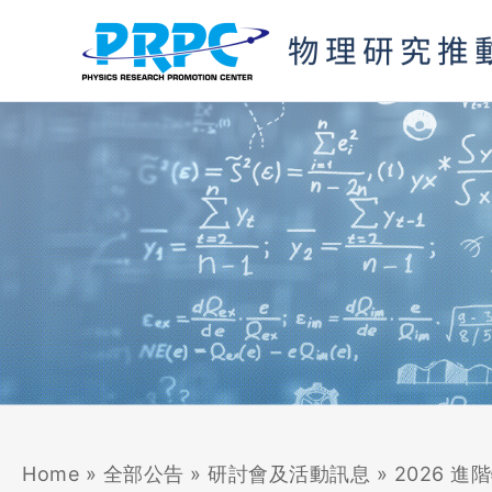
跳
至
主
要
內
容
Home
»
全部公告
»
研討會及活動訊息
»
2026 進