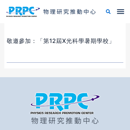
跳
至
主
要
內
容
敬邀參加：「第12屆X光科學暑期學校」