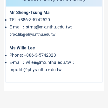
Mr Sheng-Tsung Ma
TEL:+886-3-5742520
E-mail：
stma@mx.nthu.edu.tw
;
prpc.lib@phys.nthu.edu.tw
Ms Willa Lee
Phone: +886-3-5742323
E-mail：
wllee@mx.nthu.edu.tw
；
prpc.lib@phys.nthu.edu.tw