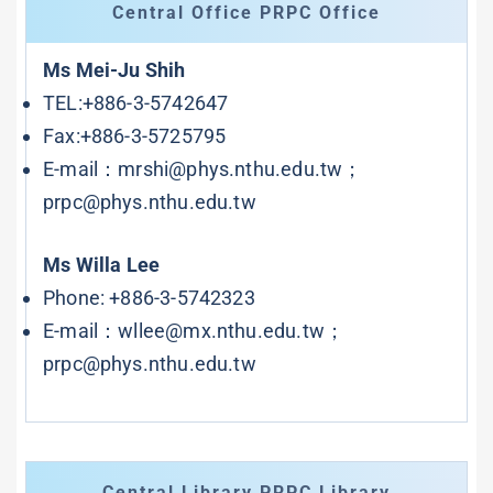
Central Office PRPC Office
Ms Mei-Ju Shih
TEL:+886-3-5742647
Fax:+886-3-5725795
E-mail：
mrshi@phys.nthu.edu.tw
；
prpc@phys.nthu.edu.tw
Ms Willa Lee
Phone: +886-3-5742323
E-mail：
wllee@mx.nthu.edu.tw
；
prpc@phys.nthu.edu.tw
Central Library PRPC Library