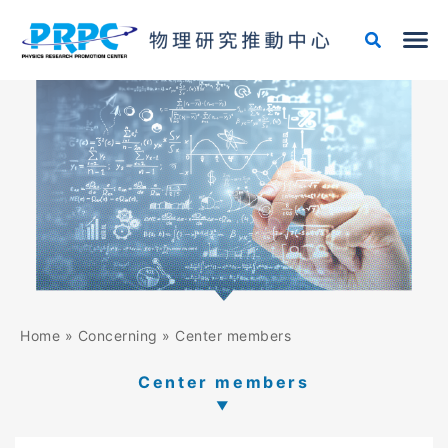
Skip
to
content
Home
»
Concerning
»
Center members
Center members