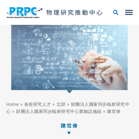
跳
至
主
要
內
容
Home
»
各校研究人才
»
北部
»
財團法人國家同步輻射研究中
心
»
財團法人國家同步輻射研究中心實驗設施組
»
陳世偉
陳世偉