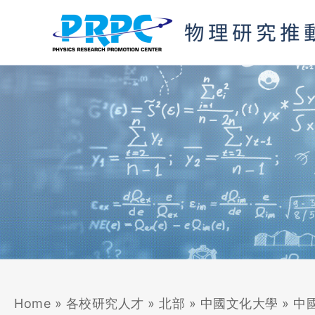
跳
至
主
要
內
容
Home
»
各校研究人才
»
北部
»
中國文化大學
»
中