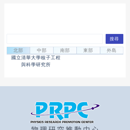
搜
搜尋
林明緯
尋
Lin, Ming-Wei
北部
中部
南部
東部
外島
國立清華大學核子工程
與科學研究所