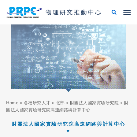
跳
至
主
要
內
容
Home
»
各校研究人才
»
北部
»
財團法人國家實驗研究院
»
財
團法人國家實驗研究院高速網路與計算中心
財團法人國家實驗研究院高速網路與計算中心