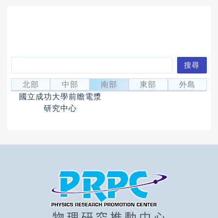
搜
搜尋
向克強
尋
Shaing, Ker-Chung
北部
中部
南部
東部
外島
國立成功大學前瞻電漿
研究中心