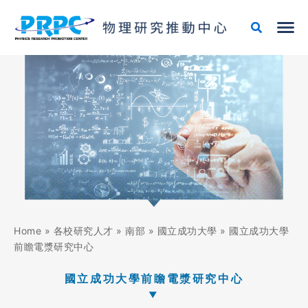
跳
至
主
要
內
容
Home
»
各校研究人才
»
南部
»
國立成功大學
»
國立成功大學
前瞻電漿研究中心
國立成功大學前瞻電漿研究中心