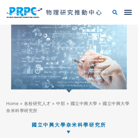
跳
搜
至
尋
主
關
要
鍵
內
字:
容
Home
»
各校研究人才
»
中部
»
國立中興大學
»
國立中興大學
奈米科學研究所
國立中興大學奈米科學研究所