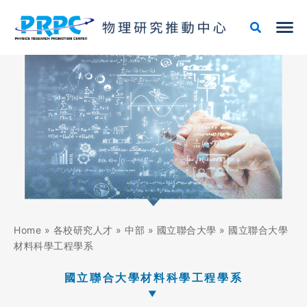
跳
至
主
要
內
容
Home
»
各校研究人才
»
中部
»
國立聯合大學
»
國立聯合大學
材料科學工程學系
國立聯合大學材料科學工程學系