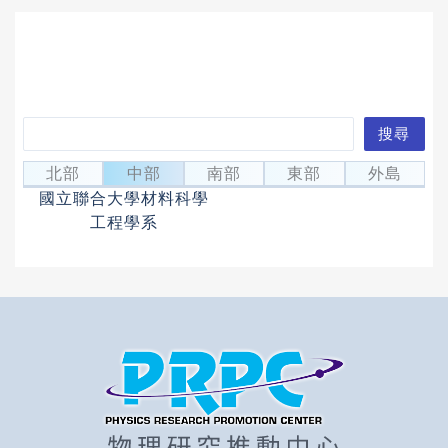
搜
搜尋
許芳琪
尋
Hsu, Fang-Chi
北部
中部
南部
東部
外島
國立聯合大學材料科學
工程學系