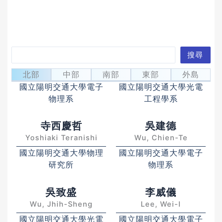
搜
搜尋
仲崇厚
安惠榮
尋
Chung, Chung-Hou
Ahn, Hyeyoung
北部
中部
南部
東部
外島
國立陽明交通大學電子
國立陽明交通大學光電
物理系
工程學系
寺西慶哲
吳建德
Yoshiaki Teranishi
Wu, Chien-Te
國立陽明交通大學物理
國立陽明交通大學電子
研究所
物理系
吳致盛
李威儀
Wu, Jhih-Sheng
Lee, Wei-I
國立陽明交通大學光電
國立陽明交通大學電子