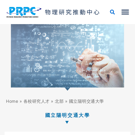
跳
至
主
要
內
容
Home
»
各校研究人才
»
北部
»
國立陽明交通大學
國立陽明交通大學