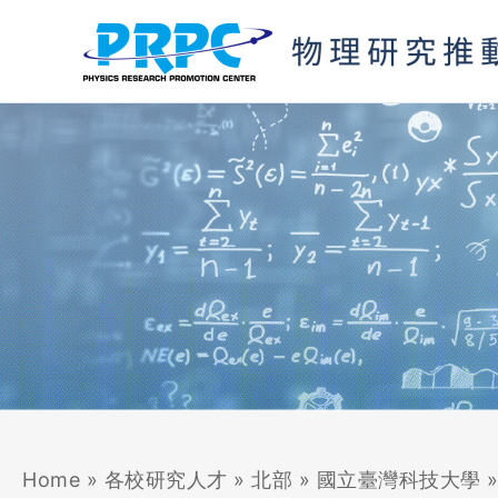
跳
至
主
要
內
容
Home
»
各校研究人才
»
北部
»
國立臺灣科技大學