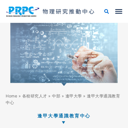
跳
搜
至
尋
主
關
要
鍵
內
字:
容
Home
»
各校研究人才
»
中部
»
逢甲大學
»
逢甲大學通識教育
中心
逢甲大學通識教育中心