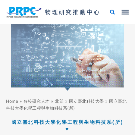
跳
至
主
要
內
容
Home
»
各校研究人才
»
北部
»
國立臺北科技大學
»
國立臺北
科技大學化學工程與生物科技系(所)
國立臺北科技大學化學工程與生物科技系(所)