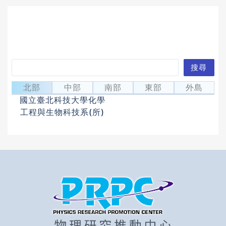
搜
搜尋
陳盈竹
尋
Chen, Ying-Chu
北部
中部
南部
東部
外島
國立臺北科技大學化學
工程與生物科技系(所)