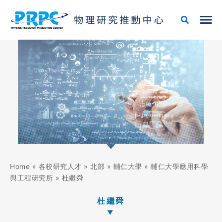
跳
至
主
要
內
容
Home
»
各校研究人才
»
北部
»
輔仁大學
»
輔仁大學應用科學
與工程研究所
»
杜繼舜
杜繼舜