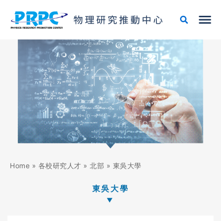
跳
至
主
要
內
容
Home
»
各校研究人才
»
北部
»
東吳大學
東吳大學