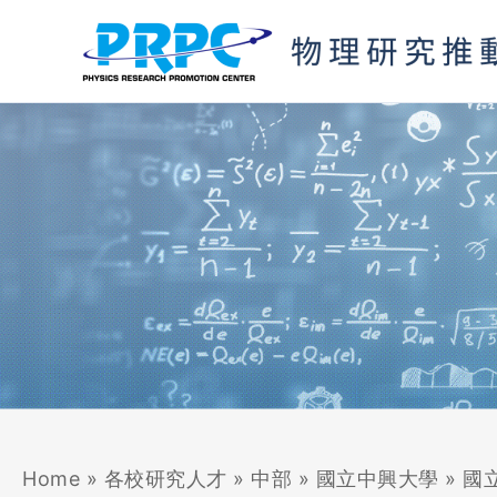
跳
至
主
要
內
容
Home
»
各校研究人才
»
中部
»
國立中興大學
»
國