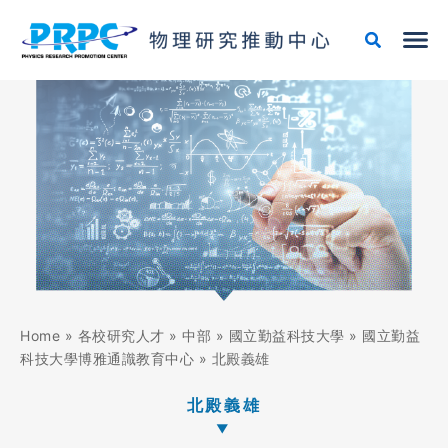
跳
至
主
要
內
容
Home
»
各校研究人才
»
中部
»
國立勤益科技大學
»
國立勤益
科技大學博雅通識教育中心
»
北殿義雄
北殿義雄