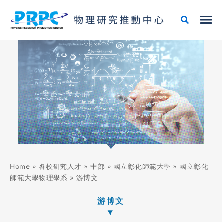
跳
至
主
要
內
容
Home
»
各校研究人才
»
中部
»
國立彰化師範大學
»
國立彰化
師範大學物理學系
»
游博文
游博文