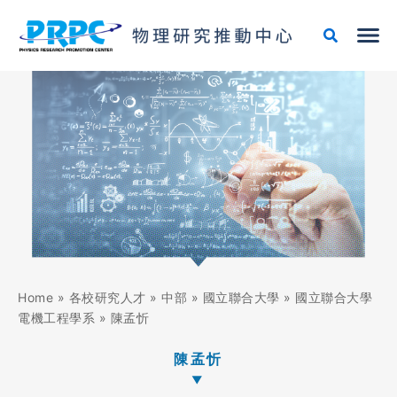
跳
至
主
要
內
容
Home
»
各校研究人才
»
中部
»
國立聯合大學
»
國立聯合大學
電機工程學系
»
陳孟忻
陳孟忻