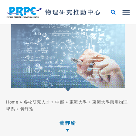
跳
至
主
要
內
容
Home
»
各校研究人才
»
中部
»
東海大學
»
東海大學應用物理
學系
»
黃靜瑜
黃靜瑜