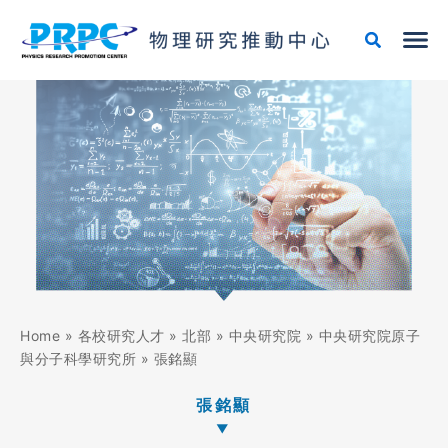
跳
至
主
要
內
容
Home
»
各校研究人才
»
北部
»
中央研究院
»
中央研究院原子
與分子科學研究所
»
張銘顯
張銘顯