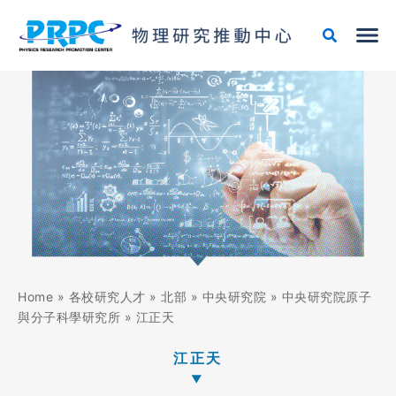
跳
至
主
要
內
容
Home
»
各校研究人才
»
北部
»
中央研究院
»
中央研究院原子
與分子科學研究所
»
江正天
江正天