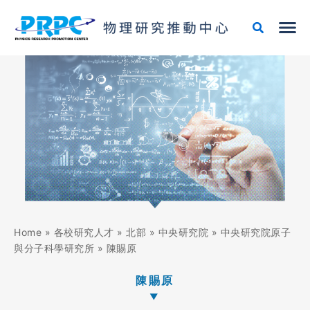
跳
至
主
要
內
容
Home
»
各校研究人才
»
北部
»
中央研究院
»
中央研究院原子
與分子科學研究所
»
陳賜原
陳賜原