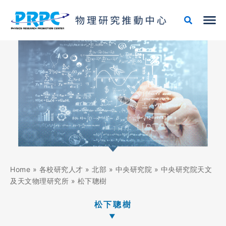
跳
至
主
要
內
容
Home
»
各校研究人才
»
北部
»
中央研究院
»
中央研究院天文
及天文物理研究所
»
松下聰樹
松下聰樹