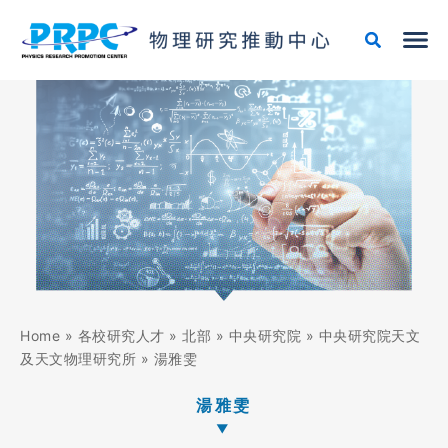
跳
至
主
要
內
容
Home
»
各校研究人才
»
北部
»
中央研究院
»
中央研究院天文
及天文物理研究所
»
湯雅雯
湯雅雯