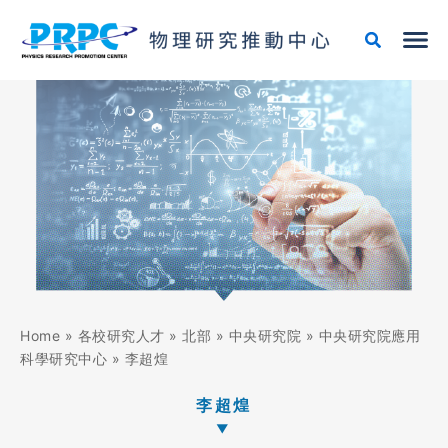
跳
至
主
要
內
容
Home
»
各校研究人才
»
北部
»
中央研究院
»
中央研究院應用
科學研究中心
»
李超煌
李超煌