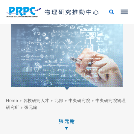
跳
至
主
要
內
容
Home
»
各校研究人才
»
北部
»
中央研究院
»
中央研究院物理
研究所
»
張元翰
張元翰