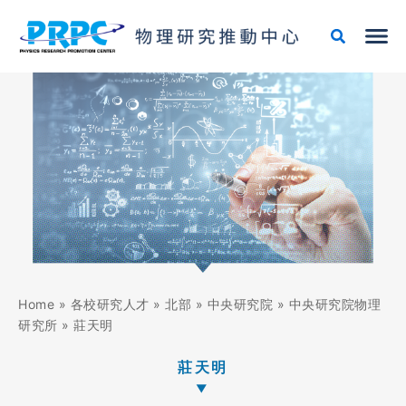
跳
至
主
要
內
容
Home
»
各校研究人才
»
北部
»
中央研究院
»
中央研究院物理
研究所
»
莊天明
莊天明