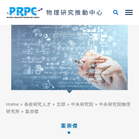
跳
至
主
要
內
容
Home
»
各校研究人才
»
北部
»
中央研究院
»
中央研究院物理
研究所
»
葉崇傑
葉崇傑