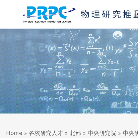
跳
至
主
要
內
容
Home
»
各校研究人才
»
北部
»
中央研究院
»
中央