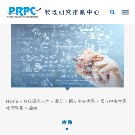
跳
至
主
要
內
容
Home
»
各校研究人才
»
北部
»
國立中央大學
»
國立中央大學
物理學系
»
徐翰
徐翰