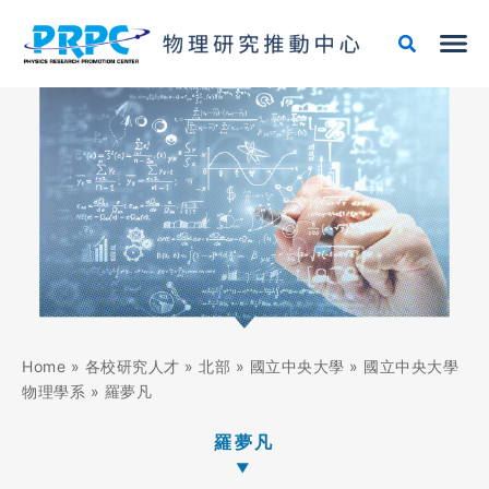
跳
至
主
要
內
容
Home
»
各校研究人才
»
北部
»
國立中央大學
»
國立中央大學
物理學系
»
羅夢凡
羅夢凡