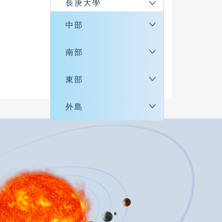
長庚大學
中部
南部
東部
外島