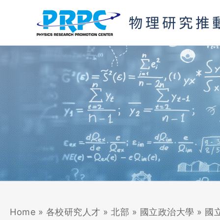
跳
至
主
要
內
容
Home
»
各校研究人才
»
北部
»
國立政治大學
»
國