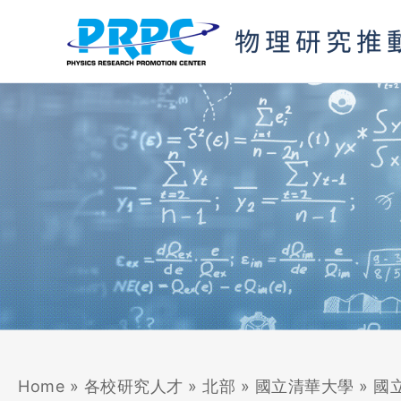
跳
至
主
要
內
容
Home
»
各校研究人才
»
北部
»
國立清華大學
»
國