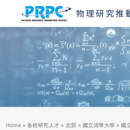
跳
至
主
要
內
容
Home
»
各校研究人才
»
北部
»
國立清華大學
»
國