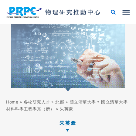
跳
至
主
要
內
容
Home
»
各校研究人才
»
北部
»
國立清華大學
»
國立清華大學
材料科學工程學系（所）
»
朱英豪
朱英豪