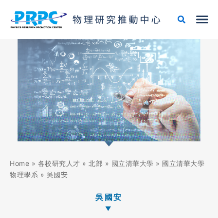
跳
至
主
要
內
容
Home
»
各校研究人才
»
北部
»
國立清華大學
»
國立清華大學
物理學系
»
吳國安
吳國安