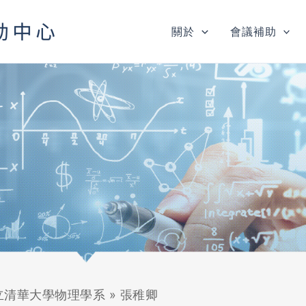
關於
會議補助
立清華大學物理學系
»
張稚卿