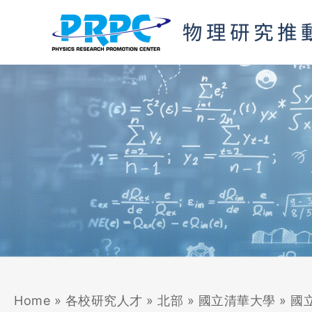
跳
至
主
要
內
容
Home
»
各校研究人才
»
北部
»
國立清華大學
»
國