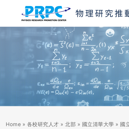
跳
至
主
要
內
容
Home
»
各校研究人才
»
北部
»
國立清華大學
»
國