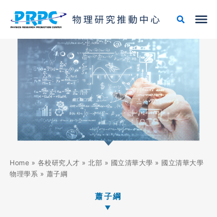
跳
至
主
要
內
容
Home
»
各校研究人才
»
北部
»
國立清華大學
»
國立清華大學
物理學系
»
蕭子綱
蕭子綱