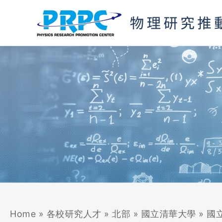
跳
至
主
要
內
容
Home
»
各校研究人才
»
北部
»
國立清華大學
»
國