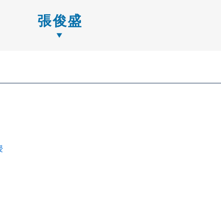
張俊盛
授